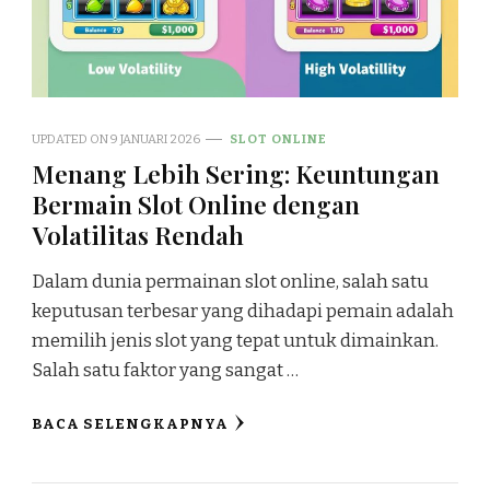
UPDATED ON
9 JANUARI 2026
SLOT ONLINE
Menang Lebih Sering: Keuntungan
Bermain Slot Online dengan
Volatilitas Rendah
Dalam dunia permainan slot online, salah satu
keputusan terbesar yang dihadapi pemain adalah
memilih jenis slot yang tepat untuk dimainkan.
Salah satu faktor yang sangat …
BACA SELENGKAPNYA