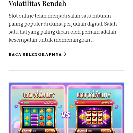
Volatilitas Rendah
Slot online telah menjadi salah satu hiburan
paling populer di dunia perjudian digital. Salah
satu hal yang paling dicari oleh pemain adalah
kesempatan untuk memenangkan …
BACA SELENGKAPNYA