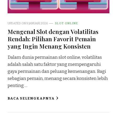
UPDATED ON
9 JANUARI 2026
SLOT ONLINE
Mengenal Slot dengan Volatilitas
Rendah: Pilihan Favorit Pemain
yang Ingin Menang Konsisten
Dalam dunia permainan slot online, volatilitas
adalah salah satu faktor yang mempengaruhi
gaya permainan dan peluang kemenangan. Bagi
sebagian pemain, menang secara konsisten lebih
penting …
BACA SELENGKAPNYA