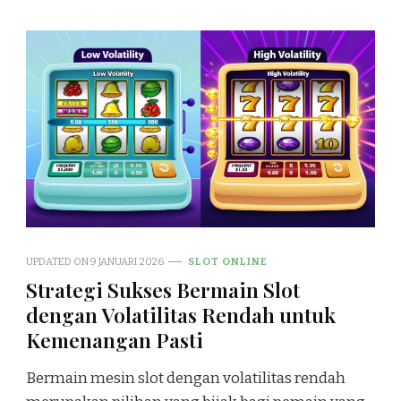
UPDATED ON
9 JANUARI 2026
SLOT ONLINE
Strategi Sukses Bermain Slot
dengan Volatilitas Rendah untuk
Kemenangan Pasti
Bermain mesin slot dengan volatilitas rendah