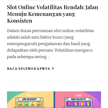
Slot Online Volatilitas Rendah: Jalan
Menuju Kemenangan yang
Konsisten
Dalam dunia permainan slot online, volatilitas
adalah salah satu faktor kunci yang
mempengaruhi pengalaman dan hasil yang
didapatkan oleh pemain. Volatilitas mengacu
pada seberapa sering …
BACA SELENGKAPNYA