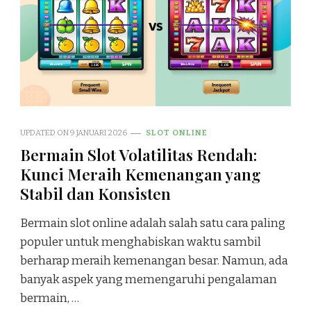
UPDATED ON
9 JANUARI 2026
SLOT ONLINE
Bermain Slot Volatilitas Rendah:
Kunci Meraih Kemenangan yang
Stabil dan Konsisten
Bermain slot online adalah salah satu cara paling
populer untuk menghabiskan waktu sambil
berharap meraih kemenangan besar. Namun, ada
banyak aspek yang memengaruhi pengalaman
bermain, …