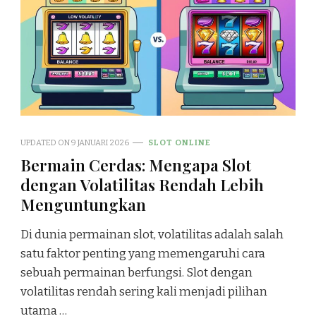
UPDATED ON
9 JANUARI 2026
SLOT ONLINE
Bermain Cerdas: Mengapa Slot
dengan Volatilitas Rendah Lebih
Menguntungkan
Di dunia permainan slot, volatilitas adalah salah
satu faktor penting yang memengaruhi cara
sebuah permainan berfungsi. Slot dengan
volatilitas rendah sering kali menjadi pilihan
utama …