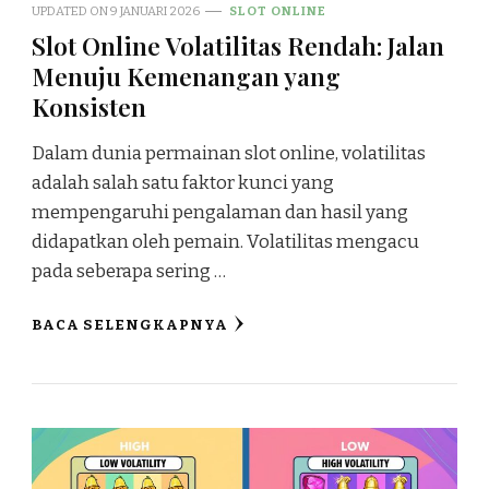
UPDATED ON
9 JANUARI 2026
SLOT ONLINE
Slot Online Volatilitas Rendah: Jalan
Menuju Kemenangan yang
Konsisten
Dalam dunia permainan slot online, volatilitas
adalah salah satu faktor kunci yang
mempengaruhi pengalaman dan hasil yang
didapatkan oleh pemain. Volatilitas mengacu
pada seberapa sering …
BACA SELENGKAPNYA