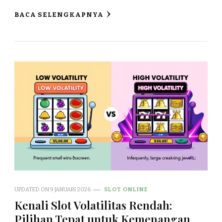
BACA SELENGKAPNYA
UPDATED ON
9 JANUARI 2026
SLOT ONLINE
Kenali Slot Volatilitas Rendah:
Pilihan Tepat untuk Kemenangan