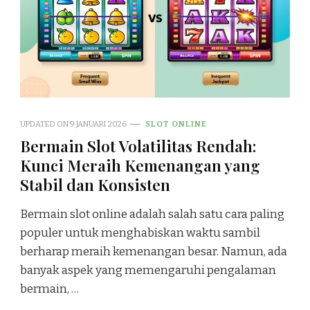
UPDATED ON
9 JANUARI 2026
SLOT ONLINE
Bermain Slot Volatilitas Rendah:
Kunci Meraih Kemenangan yang
Stabil dan Konsisten
Bermain slot online adalah salah satu cara paling
populer untuk menghabiskan waktu sambil
berharap meraih kemenangan besar. Namun, ada
banyak aspek yang memengaruhi pengalaman
bermain, …