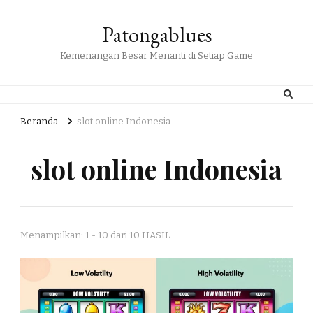
Patongablues
Kemenangan Besar Menanti di Setiap Game
Beranda
slot online Indonesia
slot online Indonesia
Menampilkan: 1 - 10 dari 10 HASIL