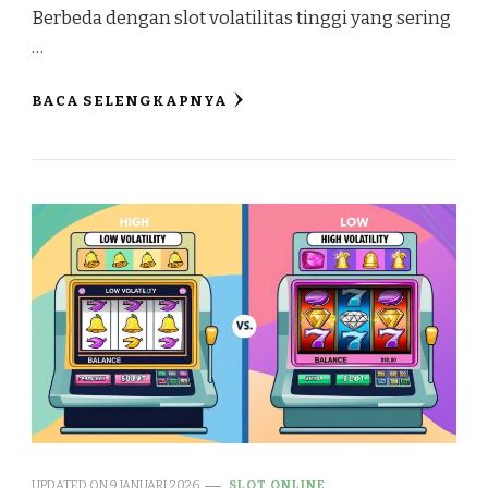
Berbeda dengan slot volatilitas tinggi yang sering
…
BACA SELENGKAPNYA
UPDATED ON
9 JANUARI 2026
SLOT ONLINE