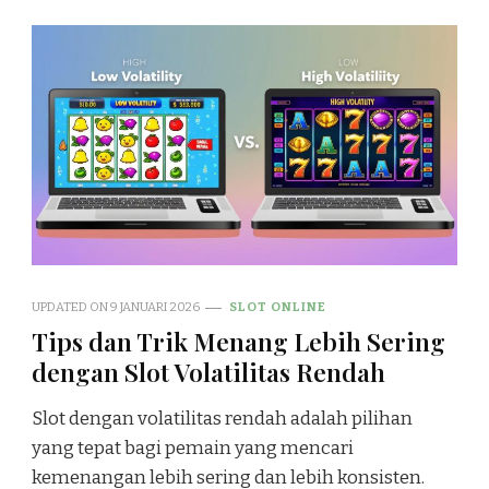
UPDATED ON
9 JANUARI 2026
SLOT ONLINE
Tips dan Trik Menang Lebih Sering
dengan Slot Volatilitas Rendah
Slot dengan volatilitas rendah adalah pilihan
yang tepat bagi pemain yang mencari
kemenangan lebih sering dan lebih konsisten.