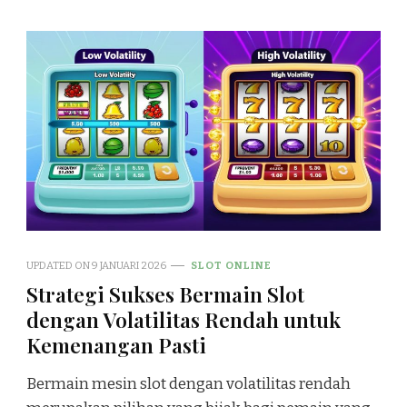
UPDATED ON
9 JANUARI 2026
SLOT ONLINE
Strategi Sukses Bermain Slot
dengan Volatilitas Rendah untuk
Kemenangan Pasti
Bermain mesin slot dengan volatilitas rendah