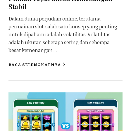
Stabil
Dalam dunia perjudian online, terutama
permainan slot, salah satu konsep yang penting
untuk dipahami adalah volatilitas. Volatilitas
adalah ukuran seberapa sering dan seberapa
besar kemenangan …
BACA SELENGKAPNYA