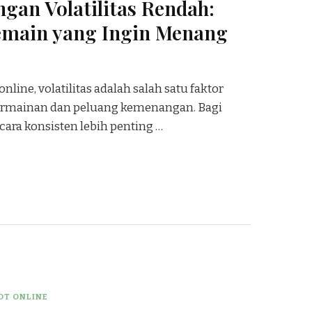
gan Volatilitas Rendah:
Pemain yang Ingin Menang
line, volatilitas adalah salah satu faktor
rmainan dan peluang kemenangan. Bagi
ara konsisten lebih penting …
OT ONLINE