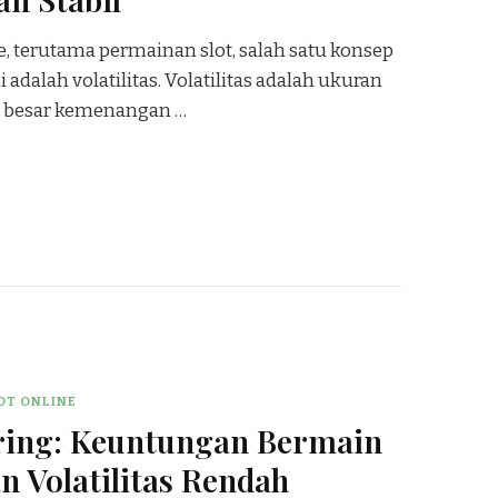
, terutama permainan slot, salah satu konsep
dalah volatilitas. Volatilitas adalah ukuran
a besar kemenangan …
OT ONLINE
ring: Keuntungan Bermain
n Volatilitas Rendah