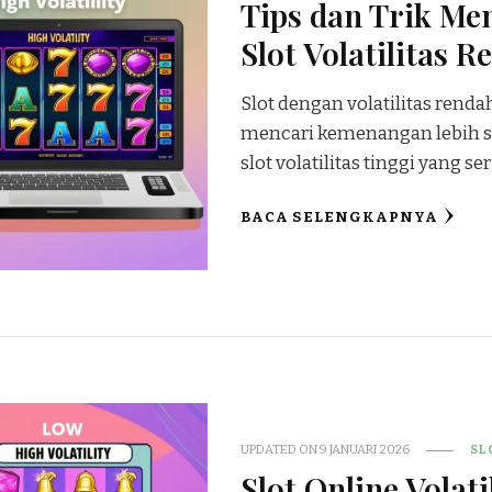
Tips dan Trik Me
Slot Volatilitas 
Slot dengan volatilitas rend
mencari kemenangan lebih se
slot volatilitas tinggi yang se
BACA SELENGKAPNYA
UPDATED ON
9 JANUARI 2026
SL
Slot Online Volat