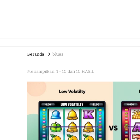
Beranda
blues
Menampilkan: 1 - 10 dari 10 HASIL