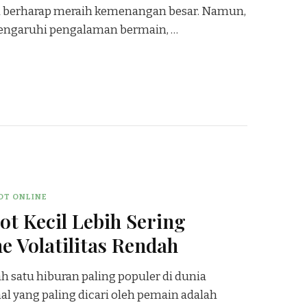
 berharap meraih kemenangan besar. Namun,
engaruhi pengalaman bermain, …
OT ONLINE
t Kecil Lebih Sering
e Volatilitas Rendah
ah satu hiburan paling populer di dunia
 hal yang paling dicari oleh pemain adalah