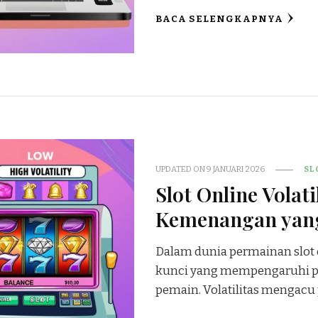
BACA SELENGKAPNYA
UPDATED ON
9 JANUARI 2026
SL
Slot Online Volat
Kemenangan yang
Dalam dunia permainan slot on
kunci yang mempengaruhi pe
pemain. Volatilitas mengacu 