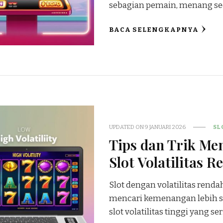
sebagian pemain, menang sec
BACA SELENGKAPNYA
UPDATED ON
9 JANUARI 2026
SL
Tips dan Trik Me
Slot Volatilitas 
Slot dengan volatilitas rend
mencari kemenangan lebih se
slot volatilitas tinggi yang se