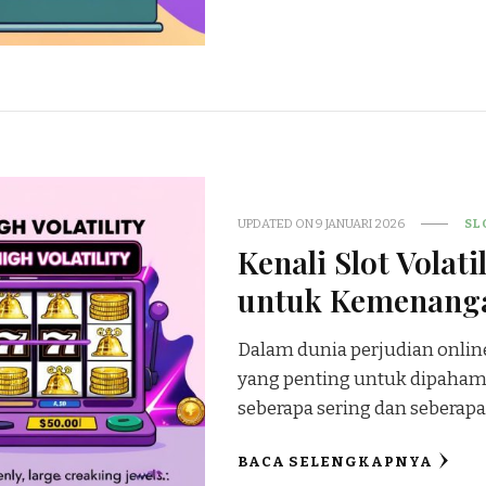
UPDATED ON
9 JANUARI 2026
SL
Kenali Slot Volati
untuk Kemenanga
Dalam dunia perjudian online
yang penting untuk dipahami a
seberapa sering dan seberap
BACA SELENGKAPNYA