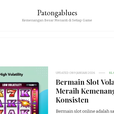
Patongablues
Kemenangan Besar Menanti di Setiap Game
UPDATED ON
9 JANUARI 2026
SL
Bermain Slot Vola
Meraih Kemenang
Konsisten
Bermain slot online adalah s