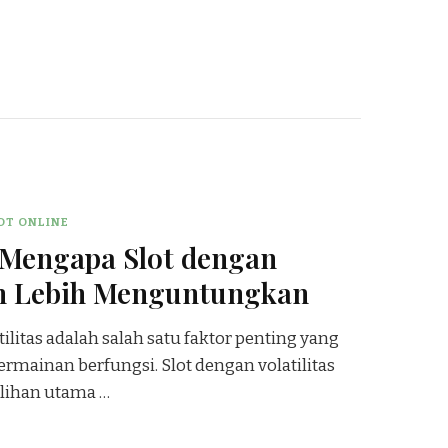
OT ONLINE
 Mengapa Slot dengan
ah Lebih Menguntungkan
tilitas adalah salah satu faktor penting yang
mainan berfungsi. Slot dengan volatilitas
ilihan utama …