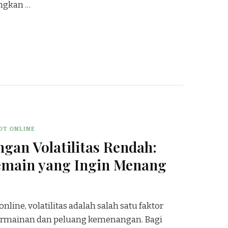
ngkan …
OT ONLINE
gan Volatilitas Rendah:
Pemain yang Ingin Menang
line, volatilitas adalah salah satu faktor
rmainan dan peluang kemenangan. Bagi